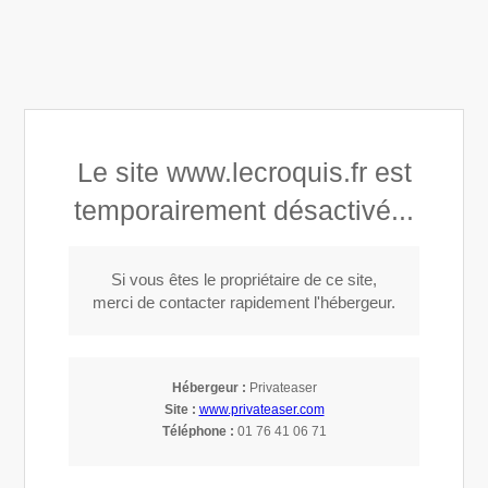
Le croquis
Bar à vin, Cave à manger à Paris 10
- Privatiser la full Mezzanine -
Le site www.lecroquis.fr est
Un espace au Le croquis
temporairement désactivé...
Ambiance lounge avec table basse et banquettes.
Si vous êtes le propriétaire de ce site,
merci de contacter rapidement l'hébergeur.
Hébergeur :
Privateaser
Site :
www.privateaser.com
Téléphone :
01 76 41 06 71