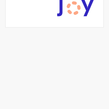
Capacité d'accueil
Capacité maximale debout : 65
Capacité maximale assis : 45
Condition de réservation
Nous acceptons les réservations à partir de 20 personnes.
Coût de la réservation :
Informations pratiques
Possibilité de diffuser sa musique
LE CROQUIS