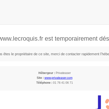
Accueil
A propos
Espaces priv
 www.lecroquis.fr est temporairement désa
s êtes le propriétaire de ce site, merci de contacter rapidement l'héb
Hébergeur :
Privateaser
Site :
www.privateaser.com
Téléphone :
01 76 41 06 71
- Galerie -