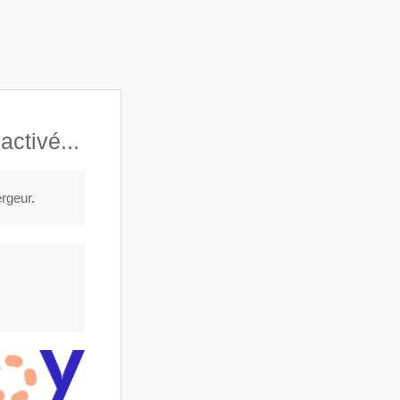
06 52 15 76 17
25 Boulevard de Bonne Nouvelle, 75002 Paris
atisables
Galerie
Contact
Réserver
ctivé...
ergeur.