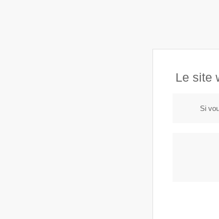
Le croquis, bar à vin, Cave à manger à Paris 2
Le croquis
Le site
Si vou